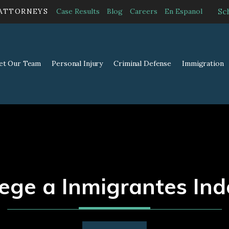
Sc
 ATTORNEYS
Case Results
Blog
Careers
En Espanol
et Our Team
Personal Injury
Criminal Defense
Immigration
tege a Inmigrantes In