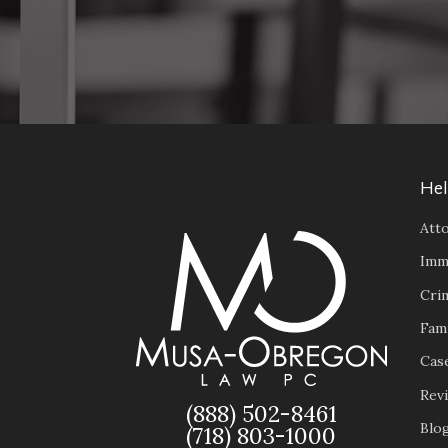
Hel
Atto
Imm
Cri
Fam
Case
Rev
(888) 502-8461
Blo
(718) 803-1000