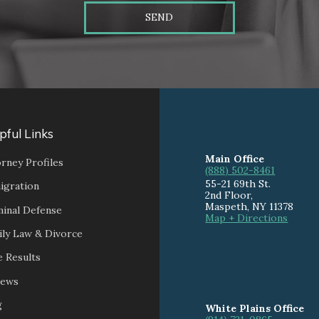
SEND
pful Links
Main Office
rney Profiles
(888) 502-8461
55-21 69th St.
igration
2nd Floor,
Maspeth
,
NY
11378
minal Defense
Map + Directions
ily Law & Divorce
 Results
iews
g
White Plains Office