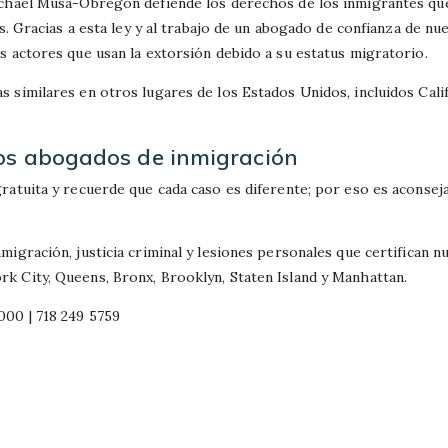
chael Musa-Obregon defiende los derechos de los inmigrantes que
s. Gracias a esta ley y al trabajo de un abogado de confianza de nu
s actores que usan la extorsión debido a su estatus migratorio.
 similares en otros lugares de los Estados Unidos, incluidos Cali
os abogados de inmigración
ratuita y recuerde que cada caso es diferente; por eso es aconseja
igración, justicia criminal y lesiones personales que certifican n
 City, Queens, Bronx, Brooklyn, Staten Island y Manhattan.
000 | 718 249 5759